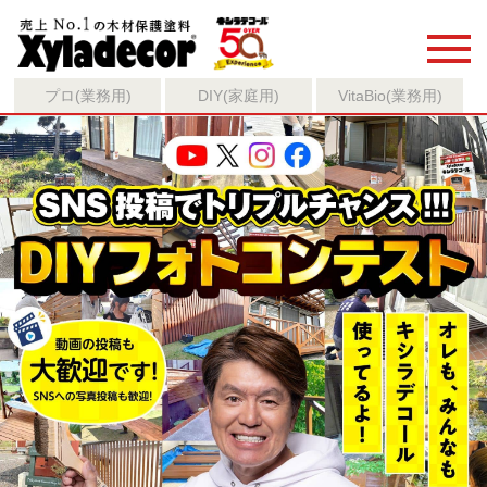
プロ(業務用)
DIY(家庭用)
VitaBio(業務用)