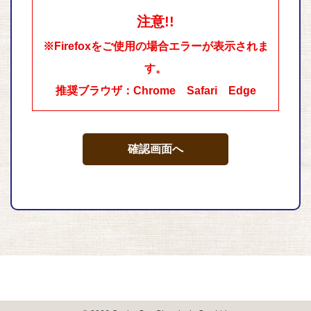
す。
注意!!
運営者は運営者自身の判断により、本利用規約
を変更できるものとし、ユーザーは変更後の利
※Firefoxをご使用の場合エラーが表示されま
用規約の全ての内容を遵守するものとします。
す。
運営者は、本サービス利用の結果に関してユー
ザーに対して一切の責任を負わないものとし、
推奨ブラウザ：Chrome Safari Edge
ユーザーはそれに同意したものとみなします。
本利用規約は運営者が別途定める場合を除き、
当サイト上に表示した時点により効力を生じる
ものとします。
ご利用にあたり
本サービスの利用にあたり、必要な機器やソフ
トウェア、通信手段等をユーザーの費用と責任
で準備をいただく必要があります。
運営者は利用環境について一切の責任を負わな
いものとします。