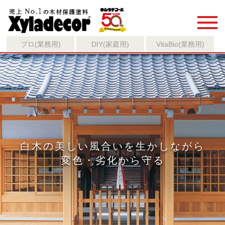
プロ(業務用)
DIY(家庭用)
VitaBio(業務用)
白木の美しい風合いを生かしながら
変色・劣化から守る