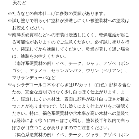
天など
※社寺などの白木仕上げに多数の実績があります。
※試し塗りで明らかに塗料が浸透しにくい被塗装材への塗装は
お控えください。
※南洋系硬質材などへの塗装は浸透しにくく、乾燥遅延が起こ
る可能性がありますのでご注意ください。必ず試し塗りを行
い、確認してから塗装してください。乾燥が著しく遅い場合
は、塗装をお控えください。
〈南洋系硬質材の例〉イペ、チーク、ジャラ、アゾベ（ボン
ゴシ）、アサメラ、セランガンバツ、ウリン（ベリアン）、
マサランデューバなど
※キシラデコール白木やすらぎはUVカット（白色）顔料を含む
ため、完全な透明ではなく少し白っぽく仕上がります。ま
た、浸透しにくい木材は、表面に顔料が残り白っぽさが目立
つことがありますので、試し塗りにより仕上がりをご確認く
ださい。特に、褐色系硬質材や含水率が高い木材への塗装で
は経時により徐々に白っぽさが増し、塗装後半年以内で白っ
ぽさが目立つことがありますのでご注意ください。
〈褐色系硬質材の例〉イペ、チーク、ジャラ、アゾベ（ボン