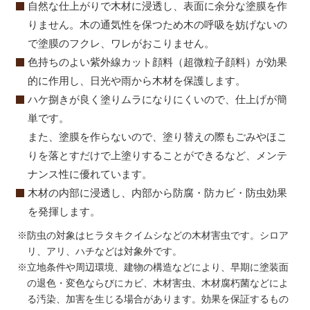
自然な仕上がりで木材に浸透し、表面に余分な塗膜を作
りません。木の通気性を保つため木の呼吸を妨げないの
で塗膜のフクレ、ワレがおこりません。
色持ちのよい紫外線カット顔料（超微粒子顔料）が効果
的に作用し、日光や雨から木材を保護します。
ハケ捌きが良く塗りムラになりにくいので、仕上げが簡
単です。
また、塗膜を作らないので、塗り替えの際もごみやほこ
りを落とすだけで上塗りすることができるなど、メンテ
ナンス性に優れています。
木材の内部に浸透し、内部から防腐・防カビ・防虫効果
を発揮します。
※防虫の対象はヒラタキクイムシなどの木材害虫です。シロア
リ、アリ、ハチなどは対象外です。
※立地条件や周辺環境、建物の構造などにより、早期に塗装面
の退色・変色ならびにカビ、木材害虫、木材腐朽菌などによ
る汚染、加害を生じる場合があります。効果を保証するもの