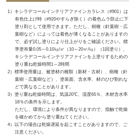
1）キシラデコールインテリアファインカラレス（#901）は
有色仕上げ時（#920やすらぎ除く）の着色ムラ防止に下
塗り剤として使用できます。ただし、樹種（針葉樹・広
葉樹など）によっては着色が薄くなることがありますの
で、必ず試し塗りにより仕上がりをご確認ください。標
準塗布量0.05～0.10㎏/㎡（10～20㎡/㎏）（1回塗り）、
キシラデコールインテリアファインを上塗りするための
塗り重ね乾燥時間1～2時間
2）標準使用量は、被塗材の種類（新材・古材）、樹種（針
葉樹・広葉樹など）、塗装面、含水率、材のひび割れな
どで異なることがあります。
3）塗り重ね乾燥時間は、気温20℃、湿度65％、木材含水率
18％の条件を示します。
ただし、環境により条件が異なりますので、指触で乾燥
を確かめてから塗り重ねてください。
4）以下の場合は乾燥遅延を起こすことがありますので、ご
注意ください。