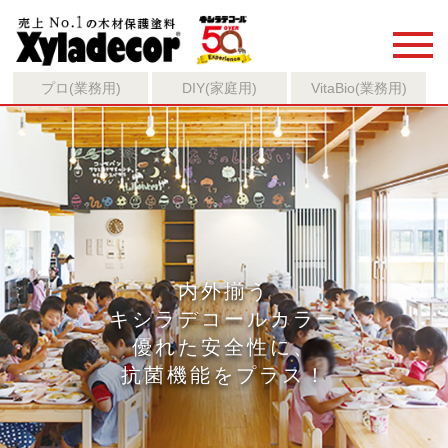
プロ(業務用)
DIY(家庭用)
VitaBio(業務用)
内外揃う
キシラデコールカラー
優れた安全性に、
抗菌機能をプラス！