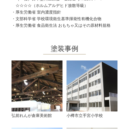
☆☆☆☆（ホルムアルデヒド放散等級）
・厚生労働省 室内濃度指針
・文部科学省 学校環境衛生基準揮発性有機化合物
・厚生労働省 食品衛生法 おもちゃ又はその原材料規格
塗装事例
弘前れんが倉庫美術館
小樽市立手宮小学校