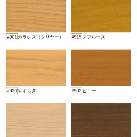
#901
カラレス（クリヤー）
#915
スプルース
#920
やすらぎ
#902
ピニー