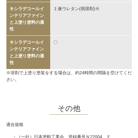
１液ウレタン(弱溶剤)※
〇
※溶剤で上塗り塗装をする場合は、約24時間の間隔を空けてくだ
さい。
その他
適合規格
・（一社）日本塗料工業会 登録番号Ｎ22004 Ｆ