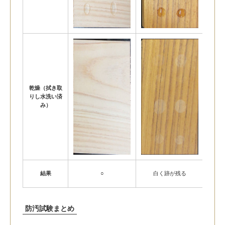
乾燥（拭き取
りし水洗い済
み）
シャ
結果
○
白く跡が残る
ー
防汚試験まとめ