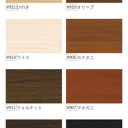
#921
ひのき
#910
オリーブ
#914
ワイス
#905
カスタニ
#911
ウォルナット
#907
マホガニ