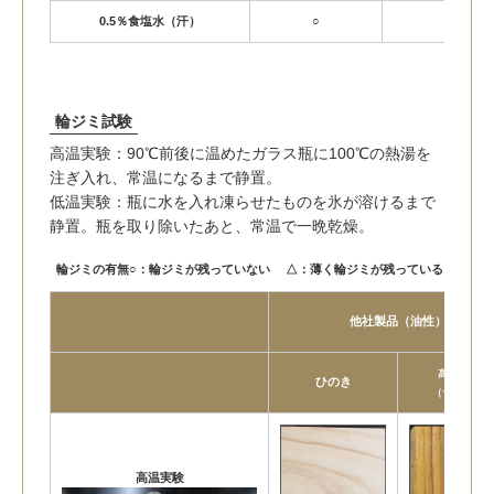
0.5％食塩水（汗）
○
×
輪ジミ試験
高温実験：90℃前後に温めたガラス瓶に100℃の熱湯を
注ぎ入れ、常温になるまで静置。
低温実験：瓶に水を入れ凍らせたものを氷が溶けるまで
静置。瓶を取り除いたあと、常温で一晩乾燥。
輪ジミの有無
○：輪ジミが残っていない △：薄く輪ジミが残っている ×：輪
他社製品（油性）
高温処理材
ひのき
（サーモ材）
高温実験