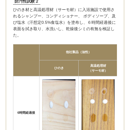
防汚性試験２
ひのき材と高温処理材（サーモ材）に入浴施設で使用さ
れるシャンプー、コンディショナー、 ボディソープ、及
び塩水（汗想定0.5%食塩水）を塗布し、６時間経過後に
表面を拭き取り、水洗いし、乾燥後シミの有無を検証し
た。
他社製品（油性）
高温処理材
ひのき
（サーモ材）
6時間経過後