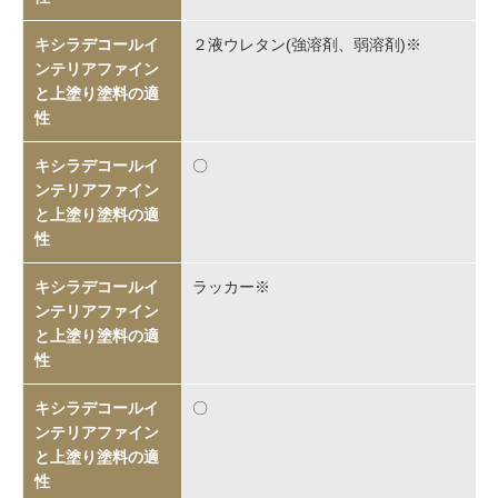
２液ウレタン(強溶剤、弱溶剤)※
〇
ラッカー※
〇