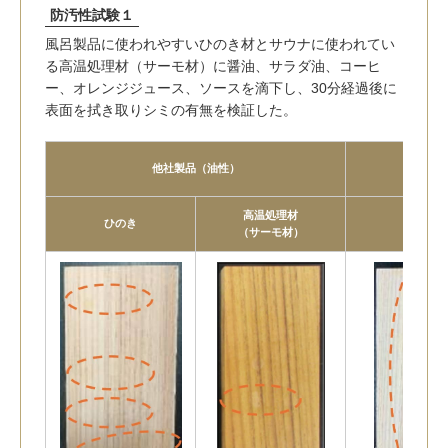
防汚性試験１
風呂製品に使われやすいひのき材とサウナに使われてい
る高温処理材（サーモ材）に醤油、サラダ油、コーヒ
ー、オレンジジュース、ソースを滴下し、30分経過後に
表面を拭き取りシミの有無を検証した。
他社製品（油性）
高温処理材
ひのき
ひのき
（サーモ材）