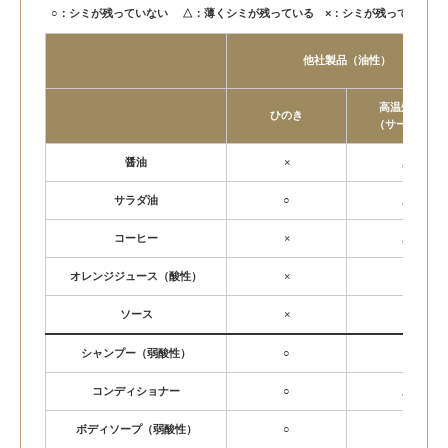
○：シミが残っていない △：薄くシミが残っている ×：シミが残っている
他社製品（油性）
高温処理材
ひのき
（サーモ材）
醤油
×
△
サラダ油
○
△
コーヒー
×
△
オレンジジュース（酸性）
×
×
ソース
×
○
シャンプー（弱酸性）
○
×
コンディショナー
○
△
ボディソープ（弱酸性）
○
×