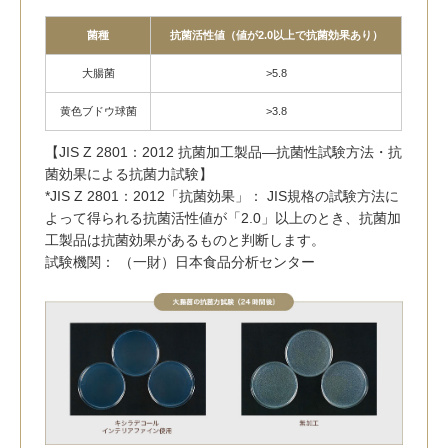
菌種
抗菌活性値（値が2.0以上で抗菌効果あり）
大腸菌
>5.8
黄色ブドウ球菌
>3.8
【JIS Z 2801：2012 抗菌加工製品—抗菌性試験方法・抗
菌効果による抗菌力試験】
*JIS Z 2801：2012「抗菌効果」： JIS規格の試験方法に
よって得られる抗菌活性値が「2.0」以上のとき、抗菌加
工製品は抗菌効果があるものと判断します。
試験機関： （一財）日本食品分析センター