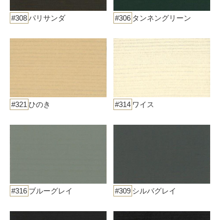
#308
パリサンダ
#306
タンネングリーン
#321
ひのき
#314
ワイス
#316
ブルーグレイ
#309
シルバグレイ