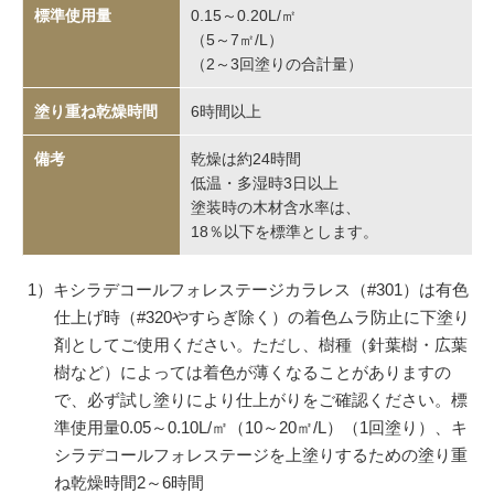
0.15～0.20L/㎡
（5～7㎡/L）
（2～3回塗りの合計量）
6時間以上
乾燥は約24時間
低温・多湿時3日以上
塗装時の木材含水率は、
18％以下を標準とします。
1）キシラデコールフォレステージカラレス（#301）は有色
仕上げ時（#320やすらぎ除く）の着色ムラ防止に下塗り
剤としてご使用ください。ただし、樹種（針葉樹・広葉
樹など）によっては着色が薄くなることがありますの
で、必ず試し塗りにより仕上がりをご確認ください。標
準使用量0.05～0.10L/㎡（10～20㎡/L）（1回塗り）、キ
シラデコールフォレステージを上塗りするための塗り重
ね乾燥時間2～6時間