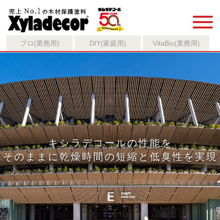
プロ(業務用)
DIY(家庭用)
VitaBio(業務用)
キシラデコールの性能を
そのままに乾燥時間の短縮と低臭性を実現