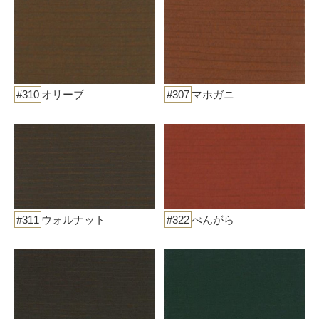
#310
オリーブ
#307
マホガニ
#311
ウォルナット
#322
べんがら