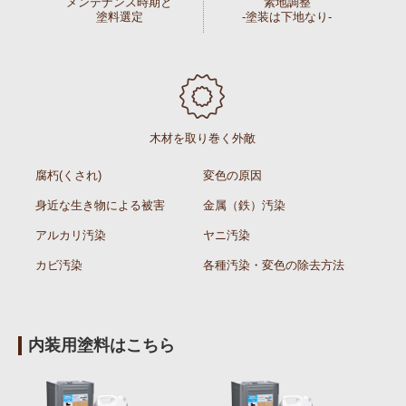
メンテナンス時期と
素地調整
塗料選定
-塗装は下地なり-
木材を取り巻く外敵
腐朽(くされ)
変色の原因
身近な生き物による被害
金属（鉄）汚染
アルカリ汚染
ヤニ汚染
カビ汚染
各種汚染・変色の除去方法
内装用塗料はこちら