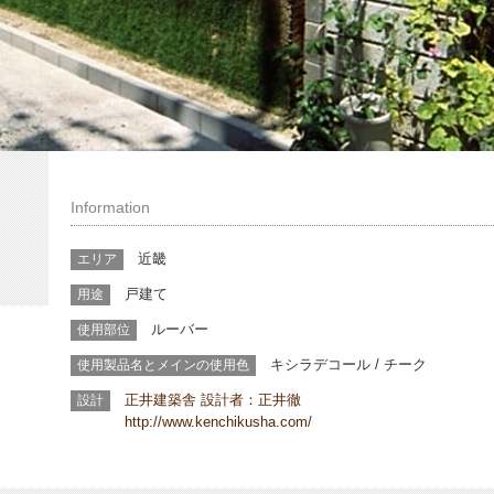
Information
近畿
エリア
戸建て
用途
ルーバー
使用部位
キシラデコール
/ チーク
使用製品名とメインの使用色
正井建築舎 設計者：正井徹
設計
http://www.kenchikusha.com/