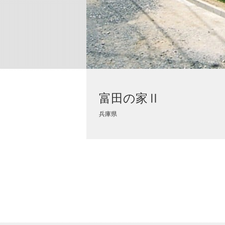
富田の家Ⅱ
兵庫県