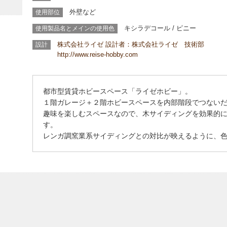
外壁など
使用部位
キシラデコール
/ ピニー
使用製品名とメインの使用色
株式会社ライゼ 設計者：株式会社ライゼ 技術部
設計
http://www.reise-hobby.com
都市型賃貸ホビースペース「ライゼホビー」。
１階ガレージ＋２階ホビースペースを内部階段でつない
趣味を楽しむスペースなので、木サイディングを効果的
す。
レンガ調窯業系サイディングとの対比が映えるように、