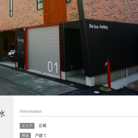
Information
水
近畿
エリア
戸建て
用途