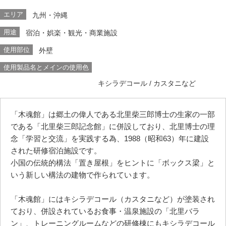
エリア
九州・沖縄
用途
宿泊・娯楽・観光・商業施設
使用部位
外壁
使用製品名とメインの使用色
キシラデコール
/ カスタニなど
「木魂館」は郷土の偉人である北里柴三郎博士の生家の一部
である「北里柴三郎記念館」に併設しており、北里博士の理
念「学習と交流」を実践する為、1988（昭和63）年に建設
された研修宿泊施設です。
小国の伝統的構法「置き屋根」をヒントに「ボックス梁」と
いう新しい構法の建物で作られています。
「木魂館」にはキシラデコール（カスタニなど）が塗装され
ており、併設されているお食事・温泉施設の「北里バラ
ン」、トレーニングルームなどの研修棟にもキシラデコール