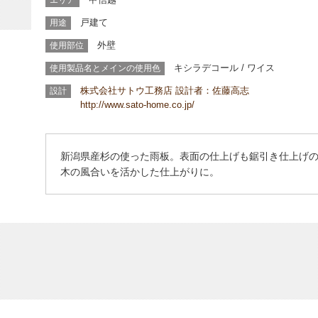
エリア
戸建て
用途
外壁
使用部位
キシラデコール
/ ワイス
使用製品名とメインの使用色
株式会社サトウ工務店 設計者：佐藤高志
設計
http://www.sato-home.co.jp/
新潟県産杉の使った雨板。表面の仕上げも鋸引き仕上げ
木の風合いを活かした仕上がりに。