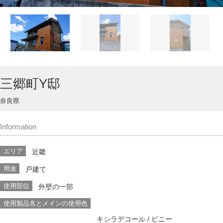
三郷町Y邸
奈良県
Information
エリア
近畿
用途
戸建て
使用部位
外壁の一部
使用製品名とメインの使用色
キシラデコール
/ ピニー