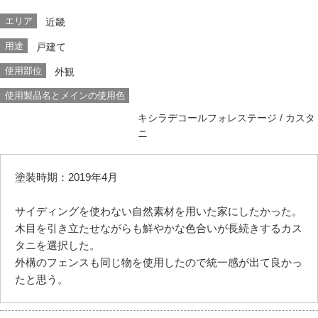
エリア
近畿
用途
戸建て
使用部位
外観
使用製品名とメインの使用色
キシラデコールフォレステージ
/ カスタ
ニ
塗装時期：2019年4月
サイディングを使わない自然素材を用いた家にしたかった。
木目を引き立たせながらも鮮やかな色合いが長続きするカス
タニを選択した。
外構のフェンスも同じ物を使用したので統一感が出て良かっ
たと思う。