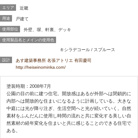
エリア
近畿
用途
戸建て
使用部位
外壁、塀、軒裏、デッキ
使用製品名とメインの使用色
キシラデコール
/ スプルース
設計
あす建築事務所 名張アトリエ 有田慶司
http://heiseinominka.com/
塗装時期：2008年7月
公園の目の前に建つ住宅。開放感はあるが外部へは閉鎖的に
内部へは開放的な住まいになるように計画している。大きな
中庭には光が降り注ぎ、生活空間へと光が続いていく。自然
素材をふんだんに使用し時間の流れと共に変化する美しい自
然素材の経年変化を住まいと共に感じることのできる住宅で
ある。