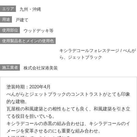
エリア
九州・沖縄
用途
戸建て
使用部位
ウッドデッキ等
使用製品名とメインの使用色
キシラデコールフォレステージ
/ べんが
ら、ジェットブラック
施工業者
株式会社深港美装
塗装時期：2020年4月
べんがらとジェットブラックのコンストラストがとても印象
的な建物。
瓦屋根の和風建築との相性もとても良く、和風建築を引き立
てる役目を担いでいる。
キシラデコールの赤黒の組み合わせは、キシラデコールのイ
メージを変革させるのにも重要な組み合わせ。