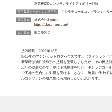
窓幕板(XDコンゾランライトアイボリー3回)
キシラデコールコンゾラン
/ オ
使用製品名とメインの使用色
株式会社Sketch
施工業者
https://sketch-arc.com/
田口塗装店
協力業者
塗装時期：2022年12月
築15年のマシンカットログハウスです。（フィンランド
新築時は油性浸透形の塗料を塗装しましたが、その後塗替
ぶりの塗装なので丁寧に下地処理を行い、キシラデコー
で下地の色合いに影響を受けることなく、綺麗に仕上げ
ルコンゾランの耐久性にも期待したいと思います。