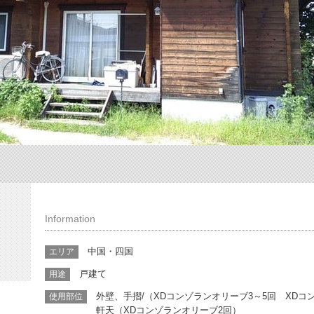
Information
中国・四国
エリア
戸建て
用途
外壁、手摺/（XDコンゾランオリーブ3～5回 XDコ
使用部位
軒天（XDコンゾランオリーブ2回）