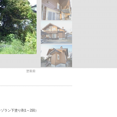
塗装前
ンゾラン下塗り剤1～2回）