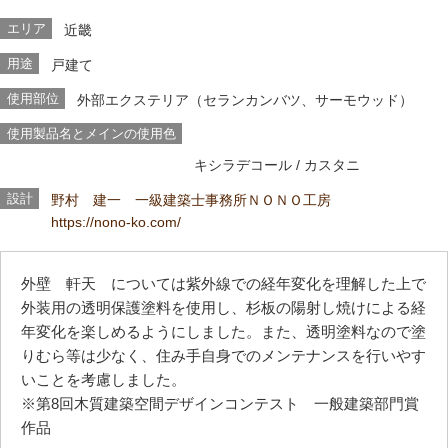
エリア
近畿
用途
戸建て
使用部位
外部エクステリア（セランカンバツ、サーモウッド）
使用製品名とメインの使用色
キシラデコール
/ カスタニ
設計
野村 建一 一級建築士事務所ＮＯＮＯ工房
https://nono-ko.com/
外壁 軒天 については紫外線での経年変化を理解した上で
外装用の透明保護塗料を使用し、杉板の陽射し焼けによる経
年変化を楽しめるようにしました。また、透明塗料なので塗
りむら等は少なく、住み手自身でのメンテナンスを行いやす
いことを考慮しました。
※第8回木質建築空間デザインコンテスト 一般建築部門賞
作品