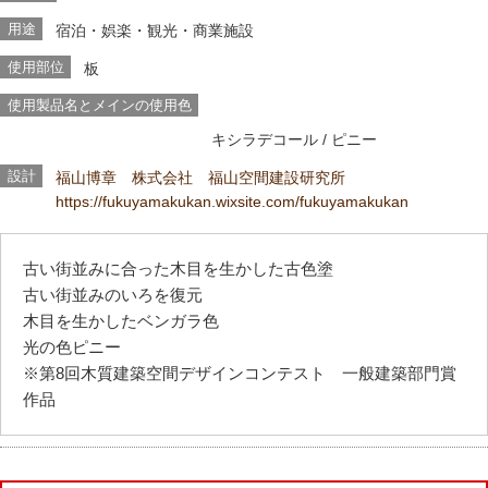
用途
宿泊・娯楽・観光・商業施設
使用部位
板
使用製品名とメインの使用色
キシラデコール
/ ピニー
設計
福山博章 株式会社 福山空間建設研究所
https://fukuyamakukan.wixsite.com/fukuyamakukan
古い街並みに合った木目を生かした古色塗
古い街並みのいろを復元
木目を生かしたベンガラ色
光の色ピニー
※第8回木質建築空間デザインコンテスト 一般建築部門賞
作品