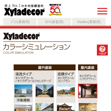
プロ(業務用)
DIY(家庭用)
VitaBio(業務用)